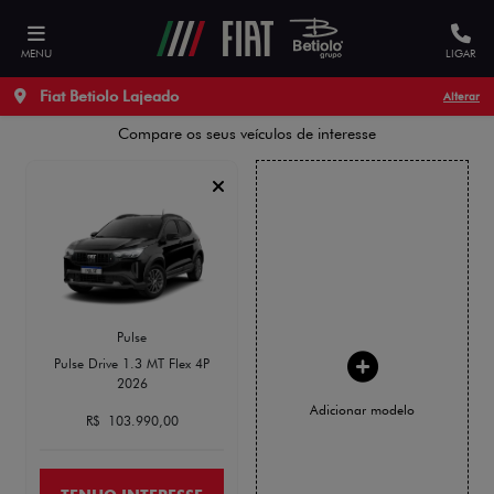
Nosso site utiliza cookies para garantir uma melhor
experiência de navegação.
Acesse nossa Política de Privacidade
MENU
LIGAR
Permitir cookies
Não permitir cookies
Preferências de Cookie
COMPARATIVO
Fiat Betiolo Lajeado
Alterar
Compare os seus veículos de interesse
Pulse
Pulse Drive 1.3 MT Flex 4P
2026
Adicionar modelo
R$ 103.990,00