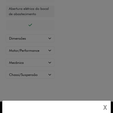
Abertura elétrica do bocal
de abastecimento
Dimensões
Motor/Performance
Mecânica
Chassi/Suspensão
X