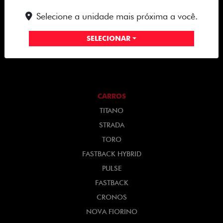
Selecione a unidade mais próxima a você.
EUROVALE VEICULOS LTDA
CNPJ: 09.327.318/0001-56
SELECIONAR
CARROS
TITANO
STRADA
TORO
FASTBACK HYBRID
PULSE
FASTBACK
CRONOS
NOVA FIORINO