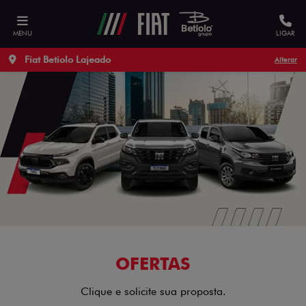
Nosso site utiliza cookies para garantir uma melhor
experiência de navegação.
Acesse nossa Política de Privacidade
MENU
LIGAR
Permitir cookies
Não permitir cookies
Preferências de Cookie
Fiat Betiolo Lajeado
Alterar
OFERTAS
Clique e solicite sua proposta.