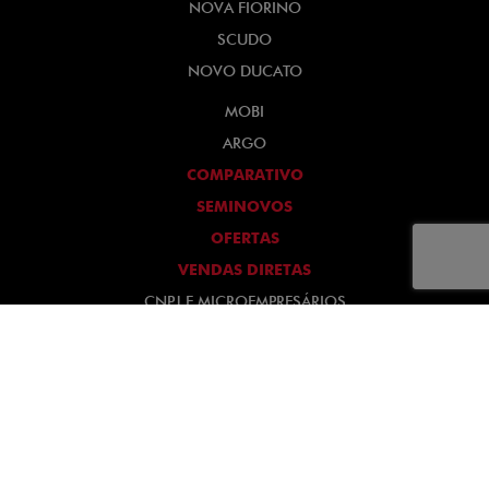
NOVA FIORINO
SCUDO
NOVO DUCATO
MOBI
ARGO
COMPARATIVO
SEMINOVOS
OFERTAS
VENDAS DIRETAS
CNPJ E MICROEMPRESÁRIOS
PRODUTORES RURAIS E MAIS ALIMENTOS
PESSOAS COM DEFICIÊNCIA
TAXISTAS
AUTOESCOLAS
GOVERNO