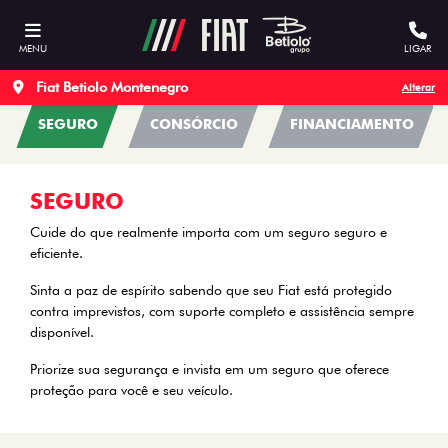
Nosso site utiliza cookies para garantir uma melhor
experiência de navegação.
Acesse nossa Política de Privacidade
MENU
LIGAR
Permitir cookies
Não permitir cookies
Preferências de Cookie
HOME
SOLUÇÕES FINANCEIRAS
SEGURO
Fiat Betiolo Montenegro
Alterar
SEGURO
CONSÓRCIO
FINANCIAMENTO
SEGURO
Cuide do que realmente importa com um seguro seguro e
eficiente.
Sinta a paz de espírito sabendo que seu Fiat está protegido
contra imprevistos, com suporte completo e assistência sempre
disponível.
Priorize sua segurança e invista em um seguro que oferece
proteção para você e seu veículo.