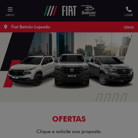
Nosso site utiliza cookies para garantir uma melhor
experiência de navegação.
Acesse nossa Política de Privacidade
MENU
LIGAR
Permitir cookies
Não permitir cookies
Preferências de Cookie
Fiat Betiolo Lajeado
Alterar
OFERTAS
Clique e solicite sua proposta.